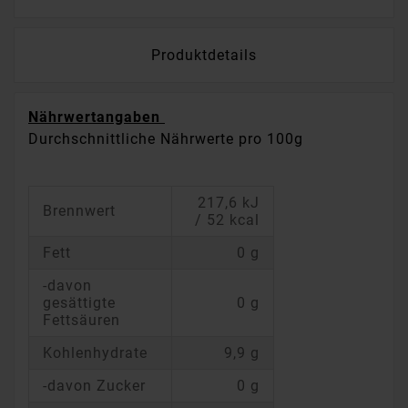
Produktdetails
Nährwertangaben
Durchschnittliche Nährwerte pro 100g
217,6 kJ
Brennwert
/ 52 kcal
Fett
0 g
-davon
gesättigte
0 g
Fettsäuren
Kohlenhydrate
9,9 g
-davon Zucker
0 g