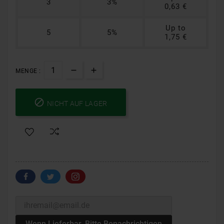
3
3%
0,63 €
Up to
5
5%
1,75 €
MENGE :

NICHT AUF LAGER
Wenn Lieferbar, Bitte Benachrichtigen