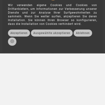
Wir verwenden eigene Cookies und Cookies von
Drittanbietern, um Informationen zur Verbesserung unserer
Dienste und zur Analyse Ihrer Surfgewohnheiten zu
sammeln. Wenn Sie weiter surfen, akzeptieren Sie deren
Installation. Sie können Ihren Browser so konfigurieren,
COMBRASIL, Feijão
AMAFIL, Farofa Pronta
dass die Installation von Cookies verhindert wird.
Vermelho 1kg
Sabor Baiana 250g
Akzeptieren
Ausgewählte akzeptieren
Ablehnen
MHD: 26.03.2027
MHD: 02.12.2026
6,85 €
3,99 €
chat
inkl. MwSt.
inkl. MwSt.
Lieferung in 3-5
Lieferung in 3-5
Werktagen
Werktagen
WARENKORB
WARENKORB