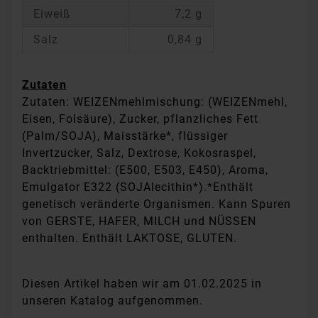
Eiweiß
7,2 g
Salz
0,84 g
Zutaten
Zutaten: WEIZENmehlmischung: (WEIZENmehl,
Eisen, Folsäure), Zucker, pflanzliches Fett
(Palm/SOJA), Maisstärke*, flüssiger
Invertzucker, Salz, Dextrose, Kokosraspel,
Backtriebmittel: (E500, E503, E450), Aroma,
Emulgator E322 (SOJAlecithin*).*Enthält
genetisch veränderte Organismen. Kann Spuren
von GERSTE, HAFER, MILCH und NÜSSEN
enthalten. Enthält LAKTOSE, GLUTEN.
Diesen Artikel haben wir am 01.02.2025 in
unseren Katalog aufgenommen.