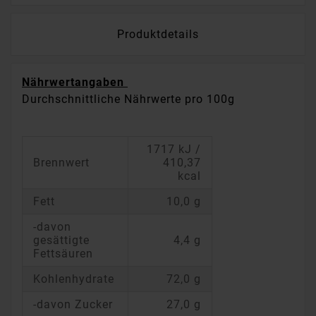
Produktdetails
Nährwertangaben
Durchschnittliche Nährwerte pro 100g
1717 kJ /
Brennwert
410,37
kcal
Fett
10,0 g
-davon
gesättigte
4,4 g
Fettsäuren
Kohlenhydrate
72,0 g
-davon Zucker
27,0 g