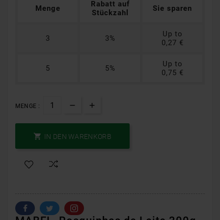
Rabatt auf
Menge
Sie sparen
Stückzahl
Up to
3
3%
0,27 €
Up to
5
5%
0,75 €
MENGE :

IN DEN WARENKORB