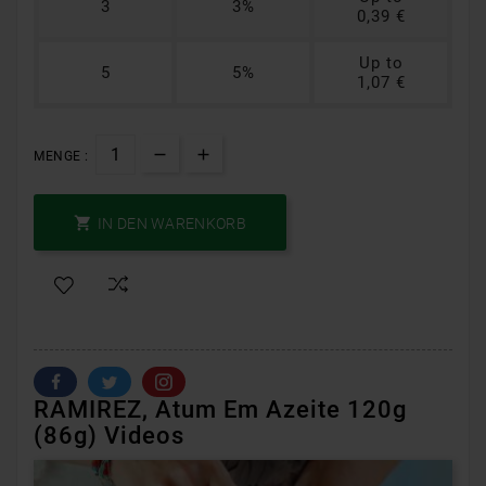
3
3%
0,39 €
Up to
5
5%
1,07 €
MENGE :

IN DEN WARENKORB
RAMIREZ, Atum Em Azeite 120g
(86g) Videos