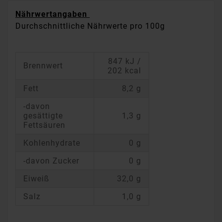
Nährwertangaben
Durchschnittliche Nährwerte pro 100g
847 kJ /
Brennwert
202 kcal
Fett
8,2 g
-davon
gesättigte
1,3 g
Fettsäuren
Kohlenhydrate
0 g
-davon Zucker
0 g
Eiweiß
32,0 g
Salz
1,0 g