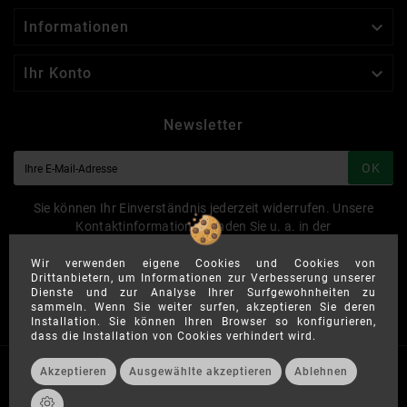

Informationen

Ihr Konto
Newsletter
OK
Sie können Ihr Einverständnis jederzeit widerrufen. Unsere
Kontaktinformationen finden Sie u. a. in der
Datenschutzerklärung.
Wir verwenden eigene Cookies und Cookies von
Drittanbietern, um Informationen zur Verbesserung unserer
Dienste und zur Analyse Ihrer Surfgewohnheiten zu
sammeln. Wenn Sie weiter surfen, akzeptieren Sie deren
Widerruf/Cancelamento
Installation. Sie können Ihren Browser so konfigurieren,
dass die Installation von Cookies verhindert wird.
Akzeptieren
Ausgewählte akzeptieren
Ablehnen
© 2025 - By Brasil-Shop24