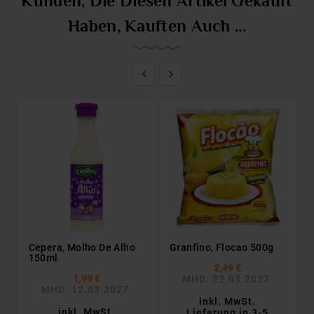
Kunden, Die Diesen Artikel Gekauft
Haben, Kauften Auch ...


Cepera, Molho De Alho
Granfino, Flocao 500g
150ml
2,49 €
1,99 €
MHD: 22.03.2027
MHD: 12.03.2027
inkl. MwSt.
inkl. MwSt.
Lieferung in 3-5