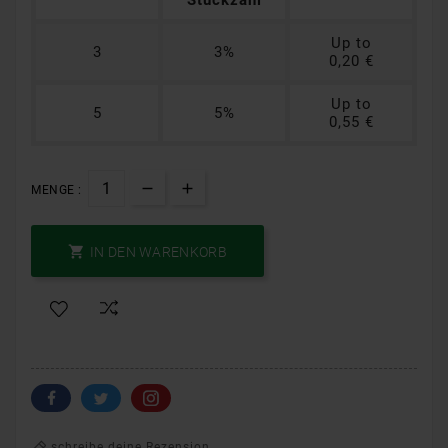
Up to
3
3%
0,20 €
Up to
5
5%
0,55 €
MENGE :

IN DEN WARENKORB
schreibe deine Rezension