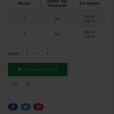
Rabatt auf
Menge
Sie sparen
Stückzahl
Up to
3
3%
0,47 €
Up to
5
5%
1,30 €
MENGE :

IN DEN WARENKORB