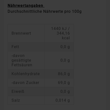
Nährwertangaben
Durchschnittliche Nährwerte pro 100g
1440 kJ /
Brennwert
344,16
kcal
Fett
0,0 g
-davon
gesättigte
0,0 g
Fettsäuren
Kohlenhydrate
86,0 g
-davon Zucker
69,0 g
Eiweiß
0,0 g
Salz
0,014 g