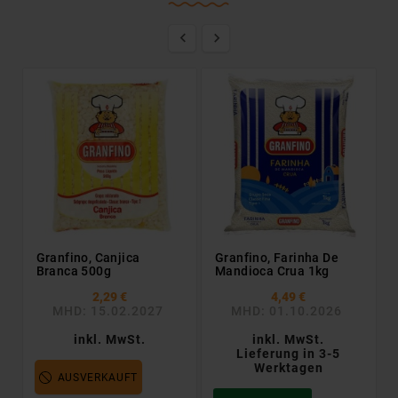


Granfino, Canjica
Granfino, Farinha De
Branca 500g
Mandioca Crua 1kg
2,29 €
4,49 €
MHD: 15.02.2027
MHD: 01.10.2026
inkl. MwSt.
inkl. MwSt.
Lieferung in 3-5
Werktagen
AUSVERKAUFT