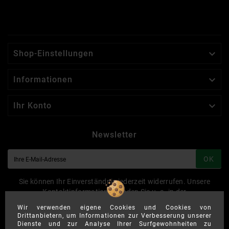

Shop-Einstellungen

Informationen

Ihr Konto
Newsletter
OK
Sie können Ihr Einverständnis jederzeit widerrufen. Unsere
Kontaktinformationen finden Sie u. a. in der
Datenschutzerklärung.
Wir verwenden eigene Cookies und Cookies von
Drittanbietern, um Informationen zur Verbesserung unserer
Dienste und zur Analyse Ihrer Surfgewohnheiten zu