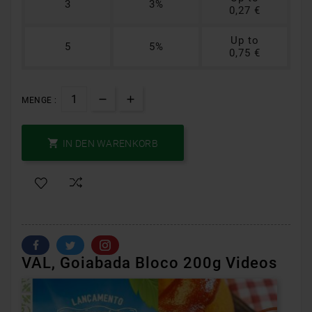
3
3%
0,27 €
Up to
5
5%
0,75 €
MENGE :

IN DEN WARENKORB
VAL, Goiabada Bloco 200g Videos