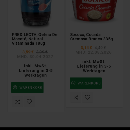
PREDILECTA, Geléia De
Sococo, Cocada
Mocotó, Natural
Cremosa Branca 335g
Vitaminada 180g
3,14 €
4,49 €
3,59 €
3,99 €
MHD: 22.08.2026
MHD: 30.04.2027
inkl. MwSt.
inkl. MwSt.
Lieferung in 3-5
Lieferung in 3-5
Werktagen
Werktagen
WARENKORB
WARENKORB