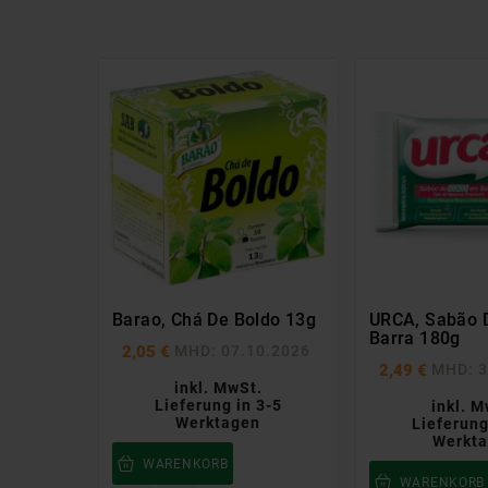
Barao, Chá De Boldo 13g
URCA, Sabão 
Barra 180g
MHD: 07.10.2026
2,05 €
MHD: 3
2,49 €
inkl. MwSt.
Lieferung in 3-5
inkl. M
Werktagen
Lieferung
Werkt
WARENKORB
WARENKORB