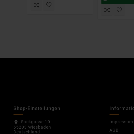
Shop-Einstellungen
Informati
Sackgasse 10
Impressum
location_on
65203 Wiesbaden
AGB
Deutschland