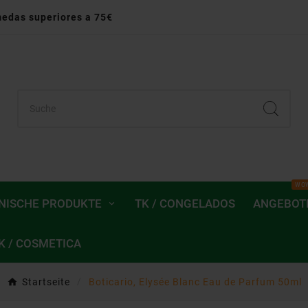
medas superiores a 75€
WO
ANISCHE PRODUKTE
TK / CONGELADOS
ANGEBOT
K / COSMETICA
Startseite
Boticario, Elysée Blanc Eau de Parfum 50ml