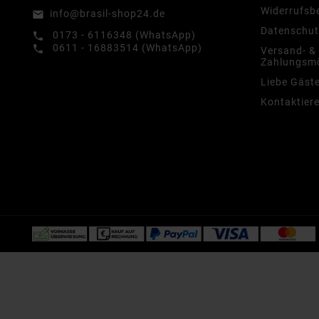
Widerrufsb
info@brasil-shop24.de
email
Datenschut
0173 - 6116348 (WhatsApp)
call
0611 - 16883514 (WhatsApp)
call
Versand- &
Zahlungsmö
Liebe Gäst
Kontaktiere