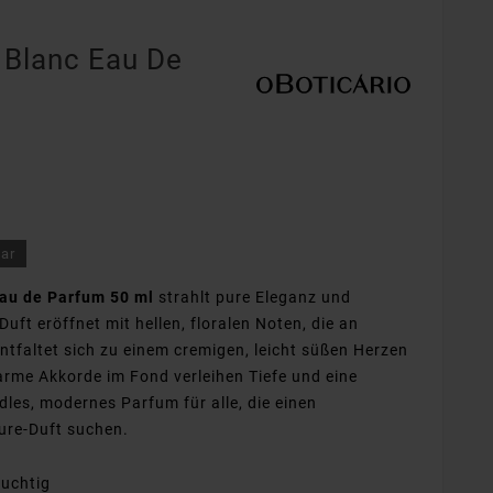
e Blanc Eau De
bar
Eau de Parfum 50 ml
strahlt pure Eleganz und
uft eröffnet mit hellen, floralen Noten, die an
entfaltet sich zu einem cremigen, leicht süßen Herzen
warme Akkorde im Fond verleihen Tiefe und eine
dles, modernes Parfum für alle, die einen
ture-Duft suchen.
ruchtig