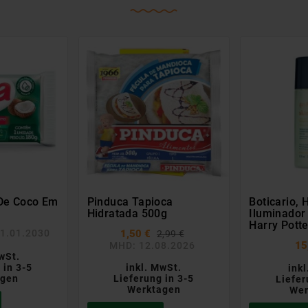
De Coco Em
Pinduca Tapioca
Boticario, 
Hidratada 500g
Iluminador 
Harry Pott
1.01.2030
1,50 €
2,99 €
15
MHD: 12.08.2026
wSt.
 in 3-5
inkl. MwSt.
ink
agen
Lieferung in 3-5
Liefer
Werktagen
Wer