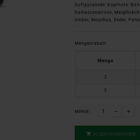
Duftpyramide: Kopfnote: Birne
Damaszenerrose, Maiglöckche
Amber, Moschus, Zeder, Patsch
Mengenrabatt
Menge
3
5
MENGE :

IN DEN WARENKORB