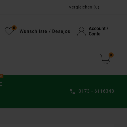
Vergleichen
(0)
0
Account /
Wunschliste / Desejos
Conta
0
W!
E
0173 - 6116348
