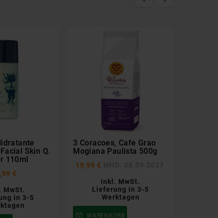
Hidratante
3 Coracoes, Cafe Grao
Boticari
Facial Skin Q.
Mogiana Paulista 500g
Cuide-S
er 110ml
200ml
MHD: 08.09.2027
19,99 €
,99 €
inkl. MwSt.
Lieferung in 3-5
l. MwSt.
Werktagen
ung in 3-5
Lie
ktagen
WARENKORB