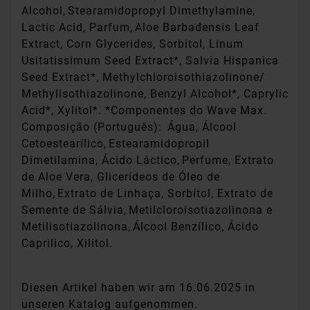
Alcohol, Stearamidopropyl Dimethylamine,
Lactic Acid, Parfum, Aloe Barbadensis Leaf
Extract, Corn Glycerides, Sorbitol, Linum
Usitatissimum Seed Extract*, Salvia Hispanica
Seed Extract*, Methylchloroisothiazolinone/
Methylisothiazolinone, Benzyl Alcohol*, Caprylic
Acid*, Xylitol*. *Componentes do Wave Max.
Composição (Português): Água, Álcool
Cetoestearílico, Estearamidopropil
Dimetilamina, Ácido Láctico, Perfume, Extrato
de Aloe Vera, Glicerídeos de Óleo de
Milho, Extrato de Linhaça, Sorbitol, Extrato de
Semente de Sálvia, Metilcloroisotiazolinona e
Metilisotiazolinona, Álcool Benzílico, Ácido
Caprilico, Xilitol.
Diesen Artikel haben wir am 16.06.2025 in
unseren Katalog aufgenommen.