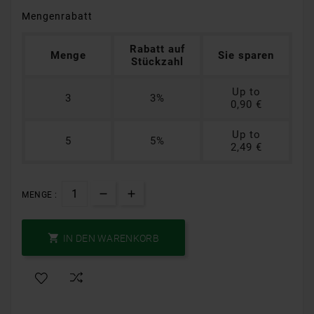
Mengenrabatt
Rabatt auf
Menge
Sie sparen
Stückzahl
Up to
3
3%
0,90 €
Up to
5
5%
2,49 €
MENGE :

IN DEN WARENKORB